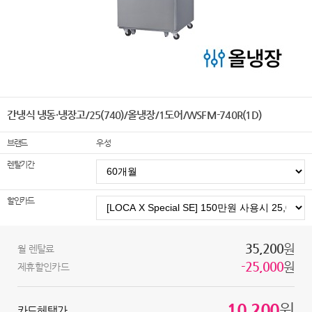
간냉식 냉동·냉장고/25(740)/올냉장/1도어/WSFM-740R(1D)
브랜드
우성
렌탈기간
할인카드
35,200
원
월 렌탈료
-25,000
원
제휴할인카드
10,200
원
카드혜택가