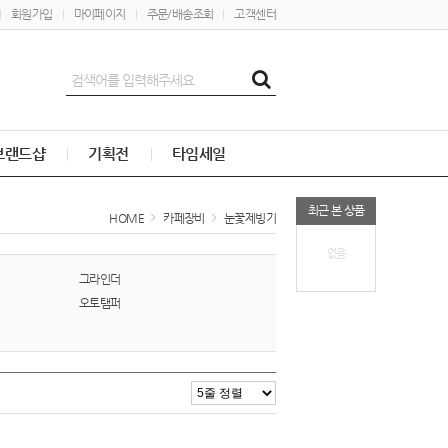
회원가입
마이페이지
주문/배송조회
고객센터
브랜드샵
기획전
타임세일
최근 본 상품
HOME
카페장비
눈꽃제빙기
없음
그라인더
오토탬퍼