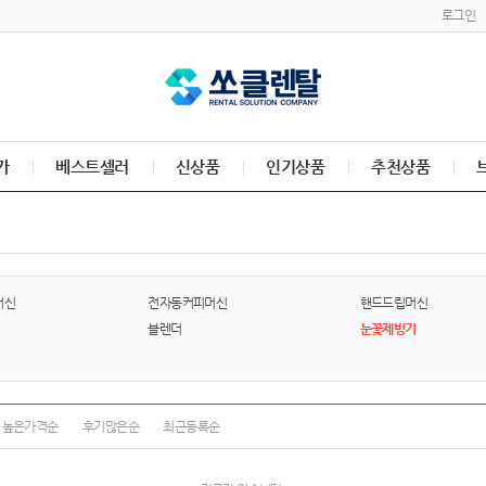
로그인
가
베스트셀러
신상품
인기상품
추천상품
머신
전자동커피머신
핸드드립머신
블렌더
눈꽃제빙기
높은가격순
후기많은순
최근등록순