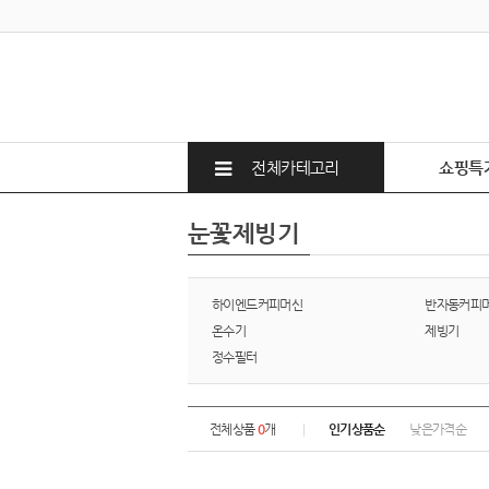
전체카테고리
쇼핑특
눈꽃제빙기
하이엔드커피머신
반자동커피
온수기
제빙기
정수필터
전체상품
0
개
인기상품순
낮은가격순