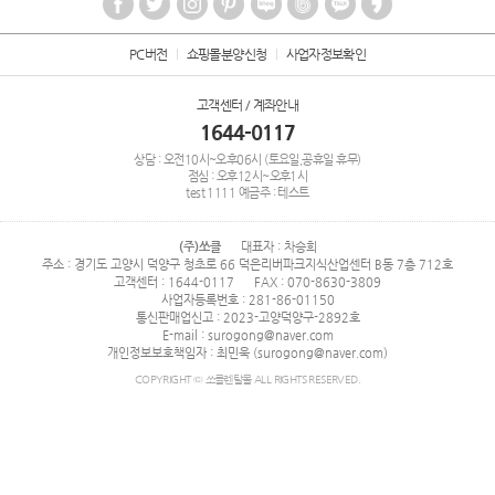
PC버전
쇼핑몰분양신청
사업자정보확인
고객센터 / 계좌안내
1644-0117
상담 : 오전10시~오후06시 (토요일,공휴일 휴무)
점심 : 오후12시~오후1시
test
1111
예금주 : 테스트
(주)쏘클
대표자 : 차승희
주소 : 경기도 고양시 덕양구 청초로 66 덕은리버파크지식산업센터 B동 7층 712호
고객센터 : 1644-0117
FAX : 070-8630-3809
사업자등록번호 : 281-86-01150
통신판매업신고 : 2023-고양덕양구-2892호
E-mail : surogong@naver.com
개인정보보호책임자 : 최민욱 (surogong@naver.com)
COPYRIGHT © 쏘클렌탈몰 ALL RIGHTS RESERVED.