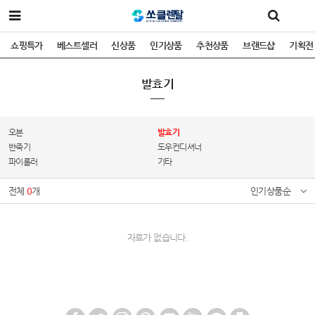
쇼핑특가
베스트셀러
신상품
인기상품
추천상품
브랜드샵
기획전
발효기
오븐
발효기
반죽기
도우컨디셔너
파이롤러
기타
전체
0
개
인기상품순
자료가 없습니다.