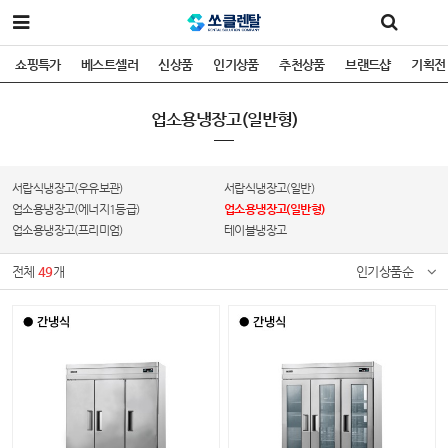
쇼핑특가
베스트셀러
신상품
인기상품
추천상품
브랜드샵
기획전
업소용냉장고(일반형)
서랍식냉장고(우유보관)
서랍식냉장고(일반)
업소용냉장고(에너지1등급)
업소용냉장고(일반형)
업소용냉장고(프리미엄)
테이블냉장고
전체
49
개
인기상품순