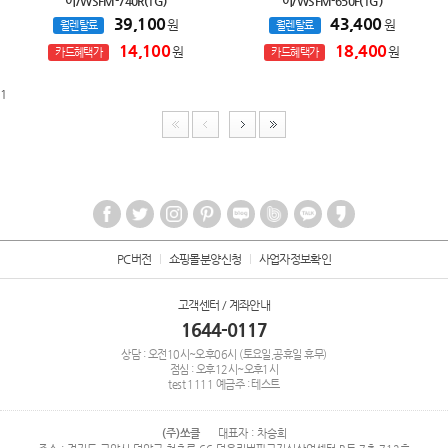
어/WSFM-740R(1G)
어/WSFM-650F(1G)
39,100
43,400
원
원
월렌탈료
월렌탈료
14,100
18,400
원
원
카드혜택가
카드혜택가
1
PC버전
쇼핑몰분양신청
사업자정보확인
고객센터 / 계좌안내
1644-0117
상담 : 오전10시~오후06시 (토요일,공휴일 휴무)
점심 : 오후12시~오후1시
test
1111
예금주 : 테스트
(주)쏘클
대표자 : 차승희