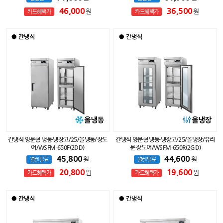
46,000
36,500
원
원
카드혜택가
카드혜택가
간냉식 양문형 냉동·냉장고/25/올냉동/장도
간냉식 양문형 냉동·냉장고/25/올냉장/유리
어/WSFM-650F(2DD)
문 장도어/WSFM-650R(2GD)
45,800
44,600
원
원
월렌탈료
월렌탈료
20,800
19,600
원
원
카드혜택가
카드혜택가