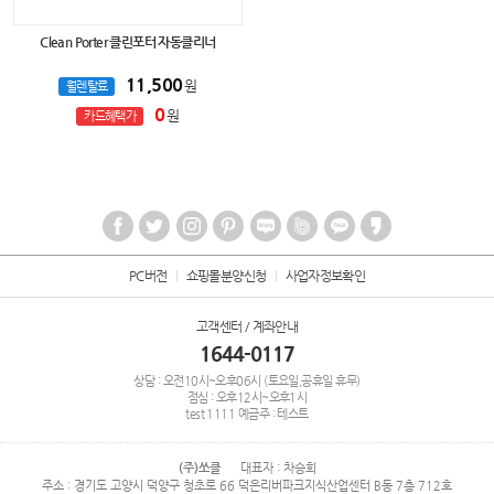
Clean Porter 클린포터 자동클리너
11,500
원
월렌탈료
0
원
카드혜택가
PC버전
쇼핑몰분양신청
사업자정보확인
고객센터 / 계좌안내
1644-0117
상담 : 오전10시~오후06시 (토요일,공휴일 휴무)
점심 : 오후12시~오후1시
test
1111
예금주 : 테스트
(주)쏘클
대표자 : 차승희
주소 : 경기도 고양시 덕양구 청초로 66 덕은리버파크지식산업센터 B동 7층 712호