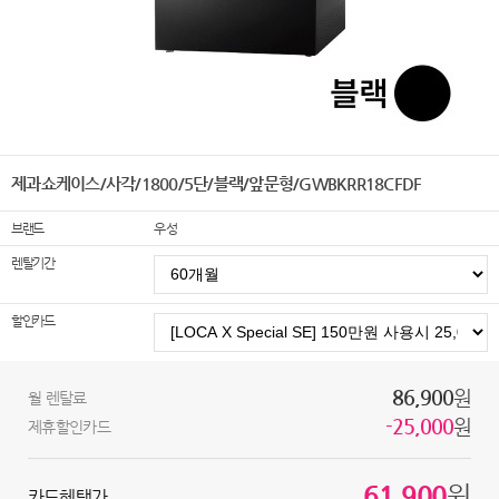
제과쇼케이스/사각/1800/5단/블랙/앞문형/GWBKRR18CFDF
브랜드
우성
렌탈기간
할인카드
86,900
원
월 렌탈료
-25,000
원
제휴할인카드
61,900
원
카드혜택가